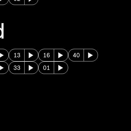
d
13
16
40
33
01