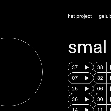
het project
gelui
smal
37
38
07
32
25
06
36
30
14
11