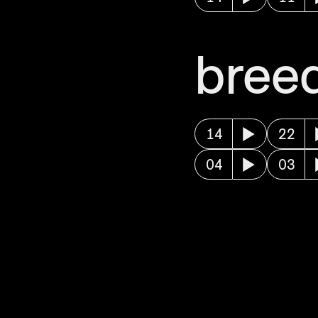
bree
14
22
04
03